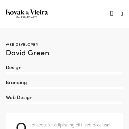
WEB DEVELOPER
David Green
Design
80%
Branding
90%
Web Design
88%
Q
onsectetur adipiscing elit, sed do eiusm