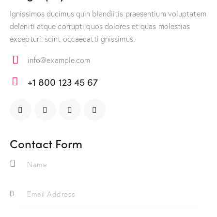
Ignissimos ducimus quin blandiitis praesentium voluptatem
deleniti atque corrupti quos dolores et quas molestias
excepturi. scint occaecatti gnissimus.
info@example.com
E-
+1 800 123 45 67
m
Ph
ail:
on
e:
Contact Form