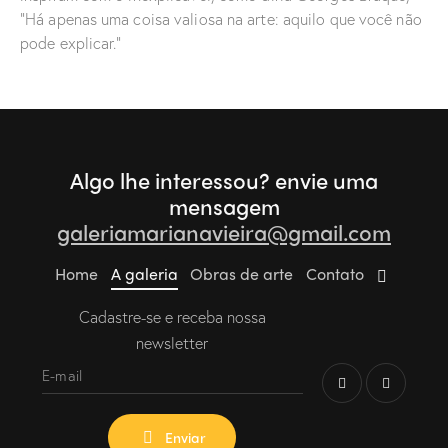
“Há apenas uma coisa valiosa na arte: aquilo que você não
pode explicar.”
Algo lhe interessou?
envie uma
mensagem
galeriamarianavieira@gmail.com
Home
A galeria
Obras de arte
Contato
Cadastre-se e receba nossa
newsletter