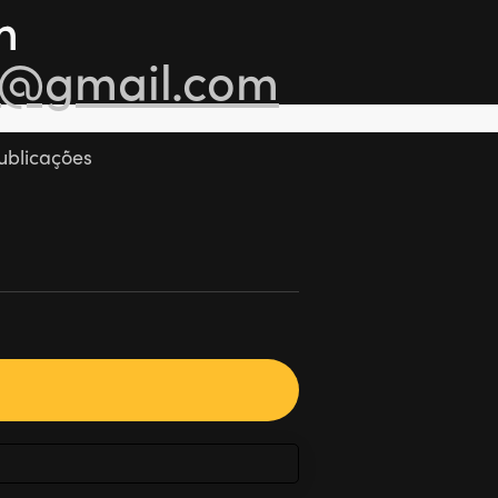
m
ra@gmail.com
ublicações