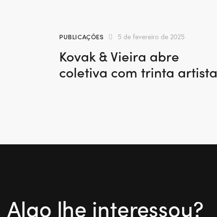
PUBLICAÇÕES
5 de fevereiro de 2025
Kovak & Vieira abre
coletiva com trinta artist
Algo lhe interessou?