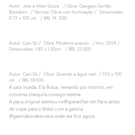
Autor: Jota e Allan Souza / Obra: Gangaço Sertão
Brasileiro / Técnica: Obra com Iluminação / Dimenssões:
0.72 x 100 cm / BRL 14. 500
Autor: Caio Só / Obra: Moderno avesso / Ano: 2024 /
Dimenssões: 1.80 x 1.20cm / BRL 22.000
Autor: Caio Só / Obra: Quando a água vem / 150 x 100
cm / BRL 18.000
A sala inunda. Ela flutua, remando por instinto, em
conversa tranquila consigo mesma
A peça original estreou no@sperartfair em Paris antes
de viajar para o Brasil com a galeria
@galeriakovakevieira onde ela fica agora.