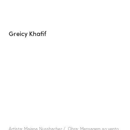
Greicy Khafif
Artista: Maiana Nussbacher / Obra: Mensagem ao vento