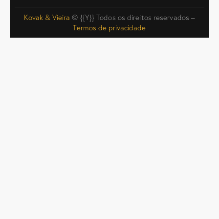
Kovak & Vieira
© {{Y}} Todos os direitos reservados –
Termos de privacidade