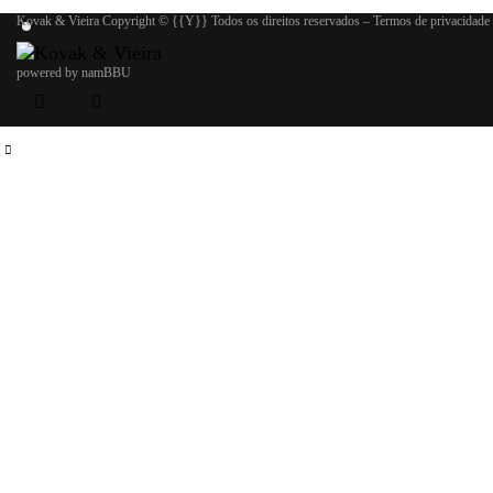
Kovak & Vieira
Copyright © {{Y}} Todos os direitos reservados –
Termos de privacidade
powered by
namBBU